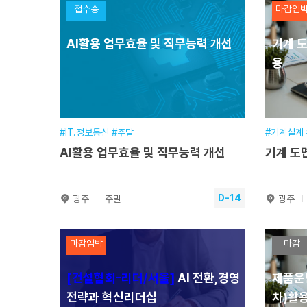
접수중
마감임
실무
AI활용 업무효율 및 직무능력 개선
기계 도
훈련기간
2026.08.08~2026.08.09
훈련
용
교육일정
14시간(2일) [주말]
교육
교육시간
09:00~16:30
교육
교육장소
본원
교육
접수기간
2026.01.19~2026.08.08
접수
#IT.정보통신 #주말
#기계설계
AI활용 업무효율 및 직무능력 개선
기계 도면
수강신청
D-14
광주
주말
광주
AI활용 업무효율 및 직무능력 개
기계 
마감임박
마감
선
활용
[건설협회-리더/서울]
AI 전환,경영
제품운
훈련기간
2026.08.22~2026.08.23
훈련
전략과 혁신리더십
차)활
교육일정
14시간(2일) [주말]
교육