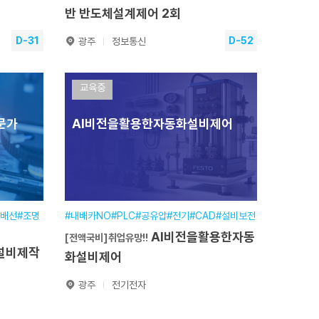
반 반도체설계제어 2회
D-31
D-52
광주
정보통신
ARM코
반도체 설계와 임베디드 FPGA
교육중
반
어기반 반도체설계제어 2회
문가
AI비전을활용한자동화설비제어
2026.09.08~2026.12.22
훈련기간
2026.09.29~2027.04.02
교육일정
900시간(7개월)
교육장소
본원
분야
정보·통신분야
2026.07.15~2026.08.25
접수기간
2026.07.21~2026.09.24
력배선#조명
#내배카NO#PLC#공유압#전기#CAD#설비보전
AI비전을활용한자동
[전액국비]취업유망!!
원서접수
화설비제어
광주
전기전자
AI비전을활용한
[전액국비]취업유망!!