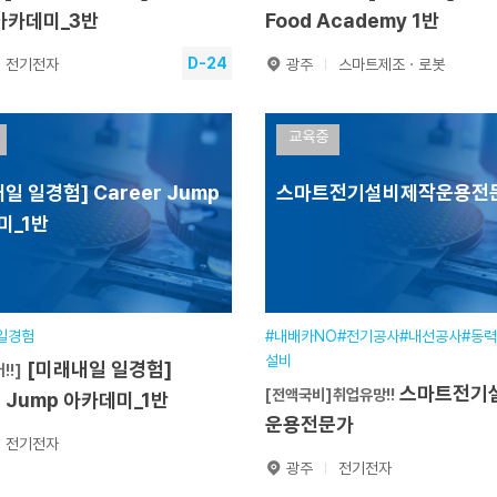
 아카데미_3반
Food Academy 1반
D-24
전기전자
광주
스마트제조ㆍ로봇
[미래내일 일경험]
[매일유업] More
리어
K-뉴딜아카데미
교육중
er Jump 아카데미_3반
than Food Academy 1
일 일경험] Career Jump
스마트전기설비제작운용전
기간
2026.09.01~2026.10.30
훈련기간
미_1반
일정
240시간(1개월미만)
교육일정
500시간(4개월)
장소
본원
교육장소
본원
전자분야
분야
기계·장비분야
기간
2026.07.08~2026.08.28
접수기간
일경험
#내배카NO#전기공사#내선공사#동
설비
[미래내일 일경험]
!!]
원서접수
원서접수
스마트전기설비제작
[전액국비]취업유망!!
r Jump 아카데미_1반
운용전문가
전기전자
광주
전기전자
[미래내일 일경험]
어!!]