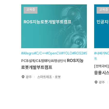
능응용시스템개발자양성
Care
교육중
교육중
훈련기간
2026.07.14~2026.12.30
훈련
ROS지능로봇개발부트캠프
인공지
교육일정
900시간(7개월)
교육
교육장소
본원
교육
분야
정보·통신분야
분야
접수기간
~
접수
#Allegro#C/C++#OpenCV#YOLO#ROS2#Solidworks
#내배카N
트
원서접수
ROS지능
PCB설계/C&펌웨어/AI영상인식
[전액국비
로봇개발부트캠프
응용시
광주
스마트제조ㆍ로봇
광주
ROS
PCB설계/C&펌웨어/AI영상인식
[전액국
지능로봇개발부트캠프
능응
훈련기간
2026.04.01~2026.10.13