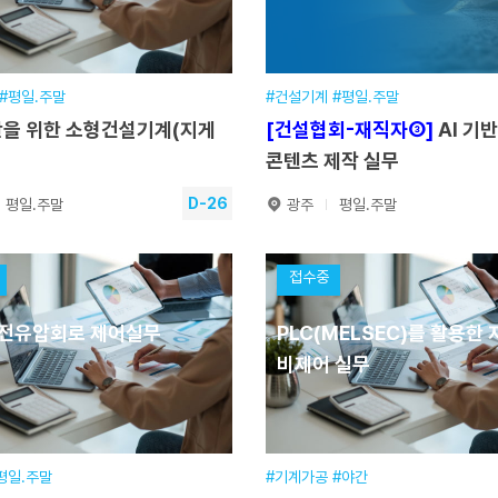
시간
18:30~21:30
교육시간
09:00~16:30
장소
본원
교육장소
본원
기간
2026.01.19~2026.08.24
접수기간
2026.01.19~202
#평일.주말
#건설기계 #평일.주말
을 위한 소형건설기계(지게
[건설협회-재직자③]
AI 기
수강신청
수강신청
콘텐츠 제작 실무
D-26
평일.주말
광주
평일.주말
반을 위한 소형건설기계(지
[건설협회-재직자③]
AI 
접수중
활용
안서 콘텐츠 제작 실무
전유압회로 제어실무
PLC(MELSEC)를 활용한
기간
2026.09.03~2026.09.19
훈련기간
비제어 실무
일정
30시간(5일) [평일.주말]
교육일정
48시간(13일) [평일
시간
(이론)18:10~21:10 (실기)08:30~17:00
교육시간
장소
본원
교육장소
(서울) 휴먼IT교육
기간
2026.01.19~2026.09.03
접수기간
평일.주말
#기계가공 #야간