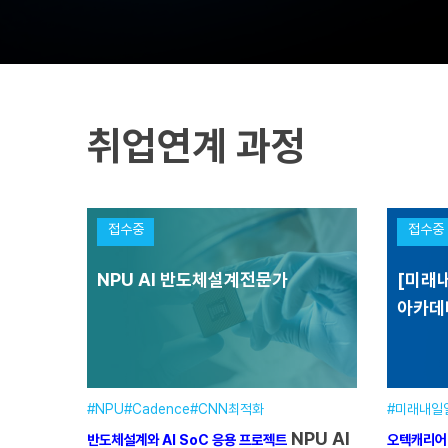
취업연계 과정
접수중
접수중
NPU AI 반도체설계전문가
[미래내
아카데
#NPU#Cadence#CNN최적화
#미래내일
NPU AI
[미래내
반도체설계와 AI SoC 응용 프로젝트
오텍캐리어