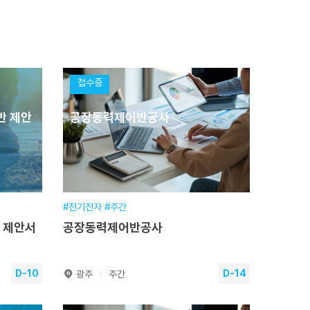
2026.03.17~2026.09.04
교육일정
900시간(7개월)
교육장소
본원
분야
기계·장비분야
접수기간
~
접수중
원서접수
반 제안
공장동력제어반공사
#전기전자 #주간
반 제안서
공장동력제어반공사
D-10
D-14
광주
주간
기반 제
공장동력제어반공사