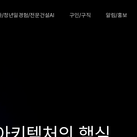
/청년일경험/전문건설AI
구인/구직
알림/홍보
품질ㅣ데이터 분석
ood Academy