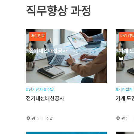
훈련
교육일정
900시간(7개월)
직무향상 과정
교육
교육장소
본원
교육
분야
전자분야
분야
접수기간
~
마감임박
마감임
접수
원서접수
전기내선배선공사
기계 도
무
#전기전자 #주말
#기계설계
전기내선배선공사
기계 도면
광주
주말
광주
전기내선배선공사
기계 