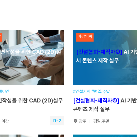
기간
2026.04.01~2026.10.21
훈련기간
일정
900시간(7개월)
교육일정
780시간(6개월)
장소
본원
교육장소
본원
정보·통신분야
분야
기계·장비분야
박
마감임박
기간
~
접수기간
~
면작성을 위한 CAD (2D)실
[건설협회-재직자③]
AI 기
원서접수
원서접수
서 콘텐츠 제작 실무
 #야간
#건설기계 #평일.주말
작성을 위한 CAD (2D)실무
[건설협회-재직자③]
AI 기
콘텐츠 제작 실무
D-2
야간
광주
평일.주말
도면작성을 위한 CAD (2D)
[건설협회-재직자③]
AI 