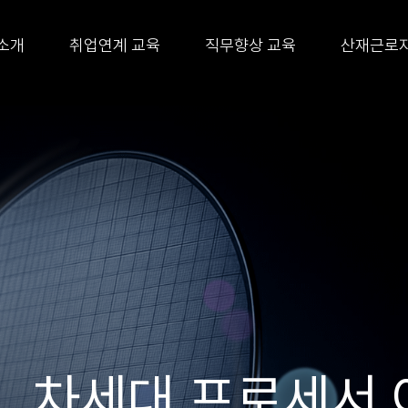
소개
취업연계 교육
직무향상 교육
산재근로자
 HACCPㅣ생산·
업 More than F