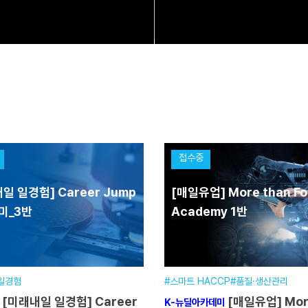
접수중
일 일경험] Career Jump
[매일유업] More than F
미_3반
Academy 1반
일경험
#스마트 HACCP#품질·생산관리
일 일경험] Career
[매일유업] More than
K-뉴딜아카데미