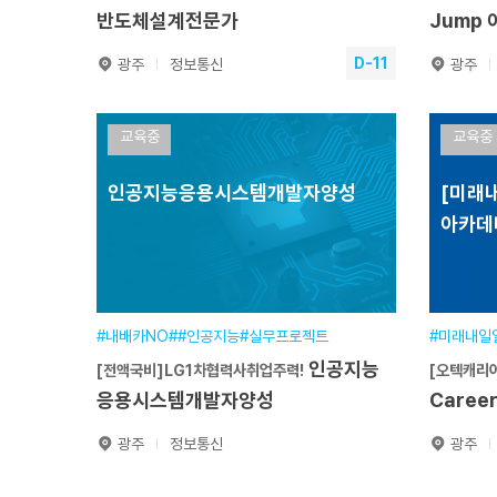
반도체설계전문가
Jump
D-11
광주
정보통신
광주
반도체설계와 AI SoC 응용 프로젝트
오텍캐
NPU AI 반도체설계전문가
교육중
교육중
Care
인공지능응용시스템개발자양성
[미래내
훈련기간
2026.08.19~2027.02.05
훈련
아카데
교육일정
810시간(6개월)
교육
교육장소
본원
교육
분야
정보·통신분야
분야
접수기간
2026.05.21~2026.08.18
접수
#내배카NO##인공지능#실무프로젝트
#미래내일
인공지능
[전액국비]LG1차협력사취업주력!
[오텍캐리어
원서접수
응용시스템개발자양성
Caree
광주
정보통신
광주
인공지
[전액국비]LG1차협력사취업주력!
[오텍캐리