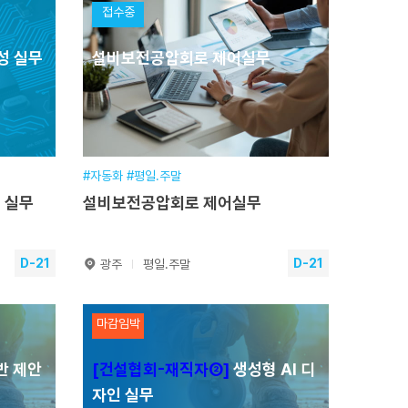
접수중
성 실무
설비보전공압회로 제어실무
2026.08.18~2026.09.02
훈련기간
2026.08.22~2026.08.23
.주말]
교육일정
14시간(2일) [주간]
평일 18:00~21:00 / 주말 10:00~17:00
교육시간
09:00~17:00
교육장소
본원
6.08.17
접수기간
2026.01.19~2026.08.22
#자동화 #평일.주말
성 실무
설비보전공압회로 제어실무
수강신청
D-21
D-21
광주
평일.주말
성 실
설비보전공압회로 제어실무
마감임박
반 제안
[건설협회-재직자②]
생성형 AI 디
2026.08.29~2026.08.29
훈련기간
2026.08.29~2026.09.04
자인 실무
교육일정
20시간(4일) [평일.주말]