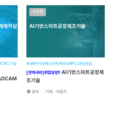
자동화설비제어
교육중
훈련기간
2026.06.01~2026.12.11
설계제작실
AI기반스마트공장제조기술
.11.13
교육일정
900시간(7개월)
교육장소
본원
분야
기계·장비분야
접수기간
~
#CNC가공
#내배카무관#스마트팩토리#PLC#공유압
원서접수
AI기반스마트공장제
[전액국비]취업유망!!
조기술
광주
기계ㆍ자동차
AI기반스마트공
[전액국비]취업유망!!
장제조기술
무
훈련기간
2026.03.17~2026.10.02