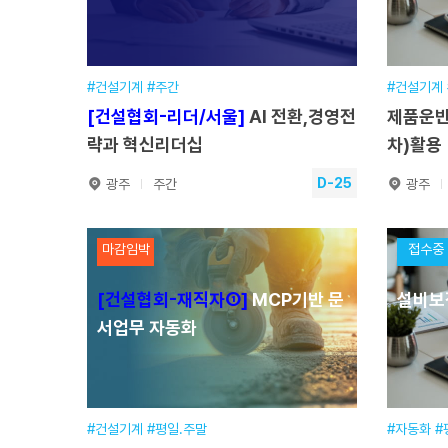
교육시간
09:00~16:30
교육
교육장소
본원
교육
접수기간
2026.01.19~2026.08.22
접수
#건설기계 #주간
#건설기계 
[건설협회-리더/서울]
AI 전환,경영전
제품운반
수강신청
략과 혁신리더십
차)활용
D-25
광주
주간
광주
[건설협회-리더/서울]
AI 전환,경
제품운
마감임박
접수중
영전략과 혁신리더십
게차)
[건설협회-재직자①]
MCP기반 문
설비보
훈련기간
2026.09.02~2026.09.03
훈련
서업무 자동화
교육일정
15시간(2일) [주간]
교육
교육시간
1일차 09:00~18:00 / 2일차 09:00~17:00
교육
교육장소
인스파이어 2호점
교육
접수기간
2026.05.13~2026.09.02
접수
#건설기계 #평일.주말
#자동화 #