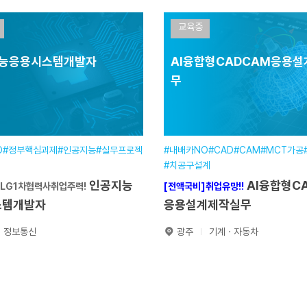
스마트전기설비
[전액국비]취업유망!!
er Jump 아카데미_1반
교육중
제작운용전문가
기간
2026.07.01~2026.08.27
능응용시스템개발자
AI융합형CADCAM응용
훈련기간
2026.06.01~2026
일정
240시간(1개월미만)
무
교육일정
720시간(6개월)
장소
본원
교육장소
본원
전자분야
분야
전기분야
기간
~
접수기간
~
O#정부핵심괴제#인공지능#실무프로젝
#내배카NO#CAD#CAM#MCT가공
#치공구설계
원서접수
원서접수
인공지능
AI융합형CADCAM
]LG1차협력사취업주력!
[전액국비]취업유망!!
스템개발자
응용설계제작실무
정보통신
광주
기계ㆍ자동차
인공지
AI융합형
비]LG1차협력사취업주력!
[전액국비]취업유망!!
용시스템개발자
CADCAM응용설계제작실