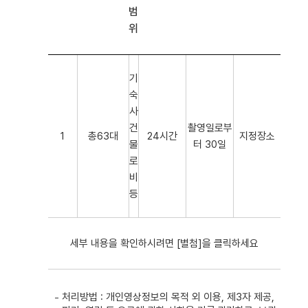
범
위
기
숙
사
건
촬영일로부
1
총63대
24시간
지정장소
물
터 30일
로
비
등
세부 내용을 확인하시려면 [별첨]을 클릭하세요
처리방법 : 개인영상정보의 목적 외 이용, 제3자 제공,