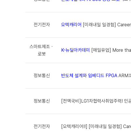
전기전자
오텍캐리어
[미래내일 일경험] Caree
스마트제조ㆍ
K-뉴딜아카데미
[매일유업] More tha
로봇
정보통신
반도체 설계와 임베디드 FPGA
ARM
정보통신
[전액국비]LG1차협력사취업주력! 
전기전자
[오텍캐리어!!] [미래내일 일경험] Car