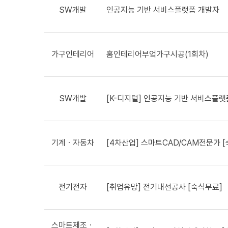
SW개발
인공지능 기반 서비스플랫폼 개발자
가구인테리어
홈인테리어부엌가구시공(1회차)
SW개발
[K-디지털] 인공지능 기반 서비스플랫
기계ㆍ자동차
[4차산업] 스마트CAD/CAM전문가 
전기전자
[취업유망] 전기내선공사 [숙식무료]
스마트제조ㆍ