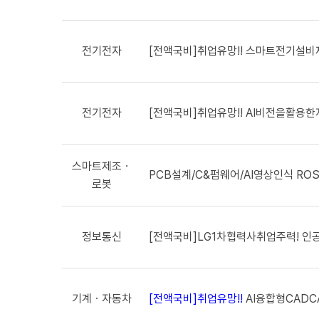
전기전자
[전액국비]취업유망!! 스마트전기설
전기전자
[전액국비]취업유망!! AI비전을활용
스마트제조ㆍ
PCB설계/C&펌웨어/AI영상인식 R
로봇
정보통신
[전액국비]LG1차협력사취업주력! 
기계ㆍ자동차
[전액국비]취업유망!!
AI융합형CAD