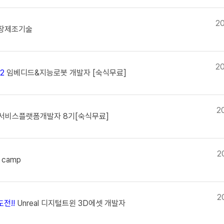
2
장제조기술
2
S2
임베디드&지능로봇 개발자 [숙식무료]
2
비스플랫폼개발자 8기[숙식무료]
2
 camp
2
전!!
Unreal 디지털트윈 3D에셋 개발자