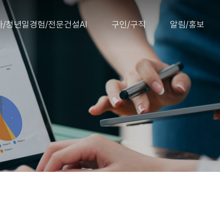
/청년일경험/전문건설AI
구인/구직
알림/홍보