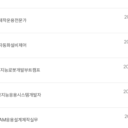
2
비제작운용전문가
2
한자동화설비제어
2
OS지능로봇개발부트캠프
2
인공지능응용시스템개발자
2
CAM응용설계제작실무