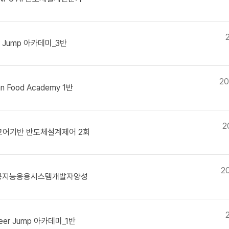
r Jump 아카데미_3반
20
n Food Academy 1반
2
코어기반 반도체설계제어 2회
2
인공지능응용시스템개발자양성
eer Jump 아카데미_1반