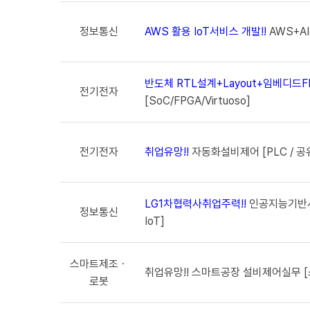
정보통신
AWS 활용 IoT서비스 개발!!
AWS+A
반도체 RTL설계+Layout+임베디드F
전기전자
[SoC/FPGA/Virtuoso]
전기전자
취업유망!!
자동화설비제어 [PLC / 공
LG1차협력사취업주력!!
인공지능기반서비
정보통신
IoT]
스마트제조ㆍ
취업유망!! 스마트공장 설비제어실무 [스
로봇