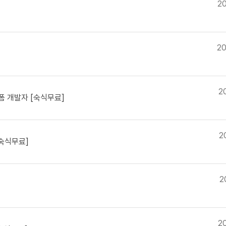
20
20
2
폼 개발자 [숙식무료]
2
[숙식무료]
2
2