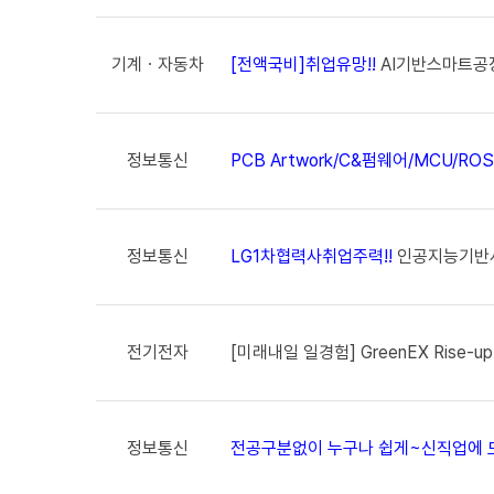
기계ㆍ자동차
[전액국비]취업유망!!
AI기반스마트공
정보통신
PCB Artwork/C&펌웨어/MCU/RO
정보통신
LG1차협력사취업주력!!
인공지능기반서
전기전자
[미래내일 일경험] GreenEX Rise-up
정보통신
전공구분없이 누구나 쉽게~신직업에 도