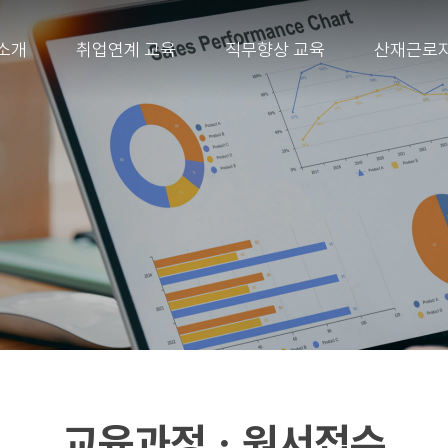
소개
취업연계 교육
직무향상 교육
산재근로자
교육과정ㆍ원서접수